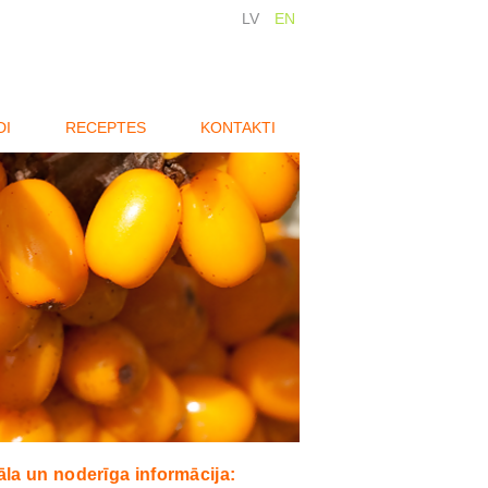
LV
EN
DI
RECEPTES
KONTAKTI
la un noderīga informācija: