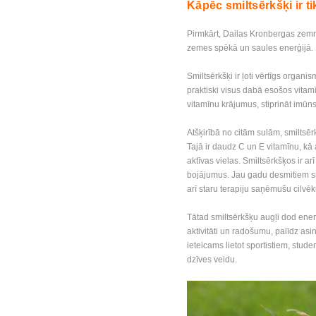
Kāpēc smiltsērkšķi ir ti
Pirmkārt, Dailas Kronbergas zemni
zemes spēkā un saules enerģijā.
Smiltsērkšķi ir ļoti vērtīgs organ
praktiski visus dabā esošos vitam
vitamīnu krājumus, stiprināt imūn
Atšķirībā no citām sulām, smiltsēr
Tajā ir daudz C un E vitamīnu, kā 
aktīvas vielas. Smiltsērkšķos ir a
bojājumus. Jau gadu desmitiem sm
arī staru terapiju saņēmušu cilvē
Tātad smiltsērkšķu augļi dod ener
aktivitāti un radošumu, palīdz asi
ieteicams lietot sportistiem, stud
dzīves veidu.