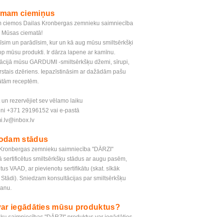
mam ciemiņus
 ciemos Dailas Kronbergas zemnieku saimniecība
, Mūsas ciematā!
īsim un parādīsim, kur un kā aug mūsu smiltsērkšķi
op mūsu produkti. Ir dārza lapene ar kamīnu.
ācijā mūsu GARDUMI -smiltsērkšķu džemi, sīrupi,
arstais dzēriens. Iepazīstināsim ar dažādām pašu
ātām receptēm.
 un rezervējiet sev vēlamo laiku
uni +371 29196152 vai e-pastā
i.lv@inbox.lv
odam stādus
 Kronbergas zemnieku saimniecība "DĀRZI"
 sertificētus smiltsērkšķu stādus ar augu pasēm,
ētus VAAD, ar pievienotu sertifikātu (skat. sīkāk
 Stādi). Sniedzam konsultācijas par smiltsērkšķu
anu.
var iegādāties mūsu produktus?