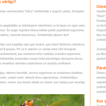
k vērtīgi?
Uzņe
eku saimniecības "Dārzi" smiltsērkšķi ir auguši Latvijā, Zemgales
Gaidām
"Dārzi"
Pastāst
isma apgādātājs ar dabiskajiem vitamīniem, jo tā lapas un ogas satur
un kā t
īnus. Šo augļu regulāra ēšana būtiski palīdz papildināt organisma
Degust
sistēmu, mazināt iekaisumus. Smiltsērkšķi atjauno tevi!
tēja, k
izstrād
kšķu sula bagātīgi satur gan taukos, gan ūdenī šķīstošus vitamīnus.
arī B grupas, PP un K vitamīni un vairāk nekā 180 bioloģiski
Zvaniet
rī antioksidanti, kas samazina brīvo radikāļu izraisītos organisma
pa tālr
iltsērkšķu preparātus iesaka lietot pārmērīgas starojuma devas,
gardum
ku veselības stāvokļa uzlabošanai un audzēju profilaksē.
Pārd
ģiju, stiprina imunitāti, veicina organisma un smadzeņu darbības
Dailas
nsritei, uzlabo redzi, stimulē šūnu reģenerāciju. Smiltsērkšķus
piedāvā
entiem, visiem, kas daudz strādā un visiem, kas rūpējas par veselīgu
reģistr
izvēlnē
audzēš
Kur 