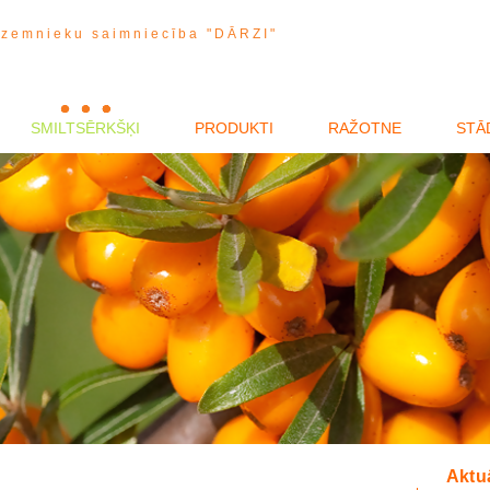
 zemnieku saimniecība "DĀRZI"
SMILTSĒRKŠĶI
PRODUKTI
RAŽOTNE
STĀ
Aktuā