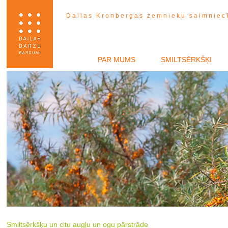
Dailas Kronbergas zemnieku saimniec
PAR MUMS
SMILTSĒRKŠĶI
Smiltsērkšķu un citu augļu un ogu pārstrāde