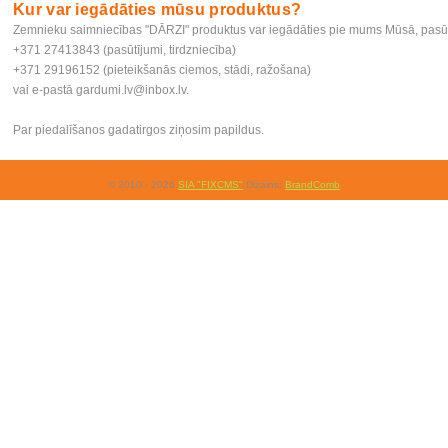
Kur var iegādāties mūsu produktus?
Zemnieku saimniecības "DĀRZI" produktus var iegādāties pie mums Mūsā, pasūtot
+371 27413843 (pasūtījumi, tirdzniecība)
+371 29196152 (pieteikšanās ciemos, stādi, ražošana)
vai e-pastā
gardumi.lv@inbox.lv
.
Par piedalīšanos gadatirgos ziņosim papildus.
© 2010 - 2026
SIA "FIXCMS"
Dizains:
BrandComb