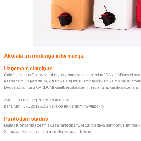
Aktuāla un noderīga informācija:
Uzņemam ciemiņus
Gaidām ciemos Dailas Kronbergas zemnieku saimniecība "Dārzi", Mūsas ciemat
Pastāstīsim un parādīsim, kur un kā aug mūsu smiltsērkšķi un kā top mūsu produk
Degustācijā mūsu GARDUMI -smiltsērkšķu džemi, sīrupi, tēja, karstais dzēriens
Zvaniet un rezervējiet sev vēlamo laiku
pa tālruni +371 29196152 vai e-pastā
gardumi.lv@inbox.lv
Pārdodam stādus
Dailas Kronbergas zemnieku saimniecība "DĀRZI" piedāvā sertificētus smiltsērkšķu
Sniedzam konsultācijas par smiltsērkšķu audzēšanu.