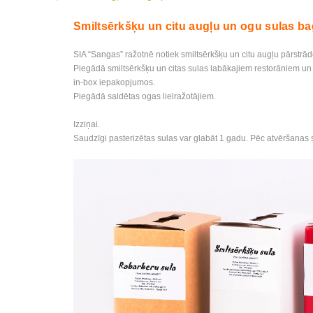
Smiltsērkšķu un citu augļu un ogu sulas b
SIA “Sangas” ražotnē notiek smiltsērkšķu un citu augļu pārstrā
Piegādā smiltsērkšķu un citas sulas labākajiem restorāniem un l
in-box iepakopjumos.
Piegādā saldētas ogas lielražotājiem.
Izziņai.
Saudzīgi pasterizētas sulas var glabāt 1 gadu. Pēc atvēršanas 